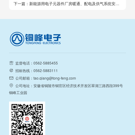
面防水工程 招标公告）_01
下一篇：
新能源用电子元器件厂房暖通、配电及供气系统安装
招标公告_01
监督电话：0562-5885455
招标热线：0562-5883111
公司邮箱：tao.qiang@tong-feng.com
公司地址：安徽省铜陵市铜官区经济技术开发区翠湖三路西段399号
铜峰工业园