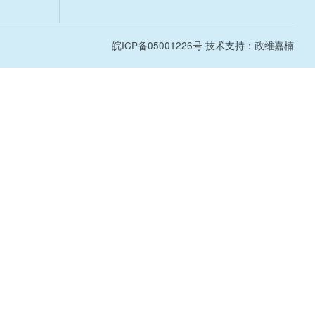
皖ICP备05001226号
技术支持：政维嘉楠